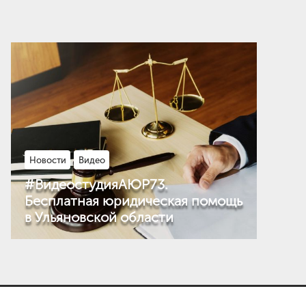
Новости
Видео
#ВидеостудияАЮР73.
Бесплатная юридическая помощь
в Ульяновской области