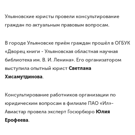
Требования
Права и обязанности
Ульяновские юристы провели консультирование
Порядок вступления
граждан по актуальным правовым вопросам.
Вступить в Ассоциацию
Членские взносы
В городе Ульяновске приём граждан прошёл в ОГБУК
НАПРАВЛЕНИЯ ДЕЯТЕЛЬНОСТИ
«Дворец книги - Ульяновская областная научная
Бесплатная юридическая помощь
библиотека им. В. И. Ленина». Его организатором
Правовое просвещение
выступила опытный юрист
Светлана
Законотворчество
Хисамутдинова
.
Антикоррупционная деятельность
Молодёжное движение
Консультирование работников организации по
юридическим вопросам в филиале ПАО «Ил»-
МЕРОПРИЯТИЯ
Авиастар провела эксперт Госюрбюро
Юлия
ЮрВолга
Ерофеева
.
Юрист года
Юридический диктант