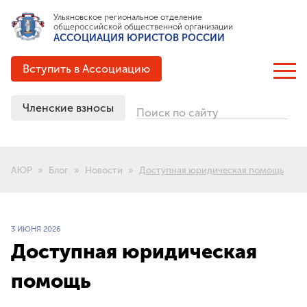
Ульяновское региональное отделение
общероссийской общественной организации
АССОЦИАЦИЯ ЮРИСТОВ РОССИИ
Вступить в Ассоциацию
Членские взносы
Поиск по сайту
ОБ АССОЦИАЦИИ
Цели и задачи
АЮР
Блог
Новости
Доступная юридическая помощь
Структура
Документация
Партнёрские соглашения
3 ИЮНЯ 2026
Выигранные гранты
Доступная юридическая
История создания
помощь
ЧЛЕНСТВО В АЮР