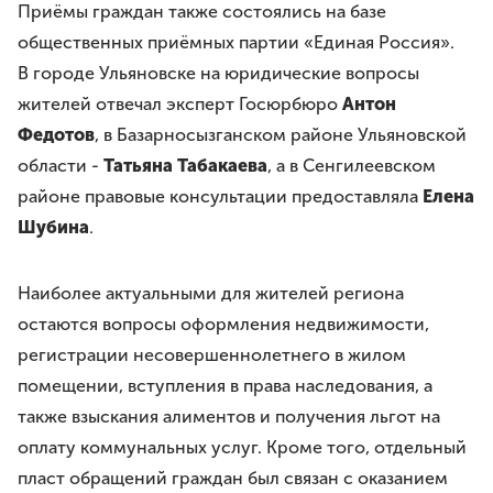
Премия им. И.И.Дмитриева
Приёмы граждан также состоялись на базе
Моя законотворческая инициатива
общественных приёмных партии «Единая Россия».
В городе Ульяновске на юридические вопросы
ПРЕСС-СЛУЖБА
жителей отвечал эксперт Госюрбюро
Антон
Лента новостей
Федотов
, в Базарносызганском районе Ульяновской
Буклеты
области -
Татьяна Табакаева
, а в Сенгилеевском
Видео
районе правовые консультации предоставляла
Елена
Шубина
.
Контакты
Наиболее актуальными для жителей региона
8 8422 41-48-22
остаются вопросы оформления недвижимости,
г.Ульяновск, ул.Спасская, д.3
регистрации несовершеннолетнего в жилом
помещении, вступления в права наследования, а
также взыскания алиментов и получения льгот на
оплату коммунальных услуг. Кроме того, отдельный
пласт обращений граждан был связан с оказанием