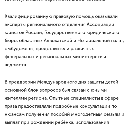
Премия им. И.И.Дмитриева
Моя законотворческая инициатива
Квалифицированную правовую помощь оказывали
эксперты регионального отделения Ассоциации
ПРЕСС-СЛУЖБА
юристов России, Государственного юридического
Лента новостей
бюро, областных Адвокатской и Нотариальной палат,
Буклеты
Видео
омбудсмены, представители различных
федеральных и региональных министерств и
Контакты
ведомств.
В преддверии Международного дня защиты детей
8 8422 41-48-22
г.Ульяновск, ул.Спасская, д.3
основной блок вопросов был связан с юными
жителями региона. Опытные специалисты в сфере
права предоставляли подробные консультации по
нюансам получения пособий многодетным семьям и
выплат при рождении ребёнка, использования