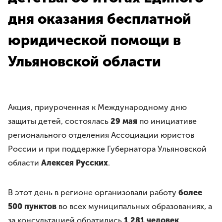
Требования
дня оказания бесплатной
Права и обязанности
Порядок вступления
юридической помощи в
Вступить в Ассоциацию
Членские взносы
Ульяновской области
НАПРАВЛЕНИЯ ДЕЯТЕЛЬНОСТИ
Бесплатная юридическая помощь
Акция, приуроченная к Международному дню
Правовое просвещение
Законотворчество
защиты детей, состоялась
29 мая
по инициативе
Антикоррупционная деятельность
регионального отделения Ассоциации юристов
Молодёжное движение
России и при поддержке Губернатора Ульяновской
области
Алексея Русских
.
МЕРОПРИЯТИЯ
ЮрВолга
В этот день в регионе организовали работу
более
Юрист года
500 пунктов
во всех муниципальных образованиях, а
Юридический диктант
за консультацией обратились
1 281 человек
.