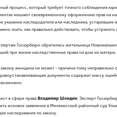
енный процесс, который требует точного соблюдения юр
кументах мешают своевременному оформлению прав на н
ое указание наследодателя или наследника, устаревшие
ажно знать, как правильно действовать, чтобы устранит
пертам Госюрбюро обратилась жительница Новомалыклин
ший при жизни наследственные права на дом их матери, 
 по закону женщина не может - причина тому неправильн
 правоустанавливающие документы содержат массу ошибо
невозможно.
ист в сфере права
Владимир Шондин
. Эксперт Госюрбю
ить исковое заявление в Мелекесский районный суд Уль
ке наследования по закону.