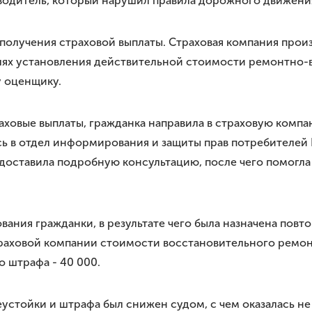
водитель, который нарушил правила дорожного движени
получения страховой выплаты. Страховая компания произ
лях установления действительной стоимости ремонтно-
у оценщику.
аховые выплаты, гражданка направила в страховую комп
илась в отдел информирования и защиты прав потребител
доставила подробную консультацию, после чего помогл
вания гражданки, в результате чего была назначена повт
раховой компании стоимости восстановительного ремонт
го штрафа - 40 000.
неустойки и штрафа был снижен судом, с чем оказалась н