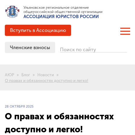
Ульяновское региональное отделение
общероссийской общественной организации
АССОЦИАЦИЯ ЮРИСТОВ РОССИИ
Вступить в Ассоциацию
Членские взносы
Поиск по сайту
ОБ АССОЦИАЦИИ
Цели и задачи
АЮР
Блог
Новости
Структура
О правах и обязанностях доступно и легко!
Документация
Партнёрские соглашения
Выигранные гранты
28 ОКТЯБРЯ 2025
История создания
О правах и обязанностях
доступно и легко!
ЧЛЕНСТВО В АЮР