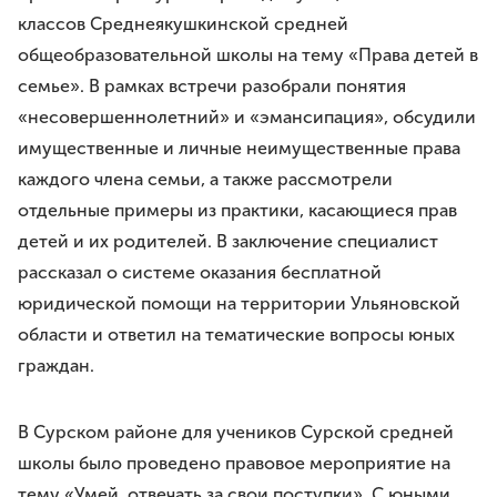
Премия им. И.И.Дмитриева
классов Среднеякушкинской средней
Моя законотворческая инициатива
общеобразовательной школы на тему «Права детей в
семье». В рамках встречи разобрали понятия
ПРЕСС-СЛУЖБА
«несовершеннолетний» и «эмансипация», обсудили
Лента новостей
имущественные и личные неимущественные права
Буклеты
каждого члена семьи, а также рассмотрели
Видео
отдельные примеры из практики, касающиеся прав
детей и их родителей. В заключение специалист
Контакты
рассказал о системе оказания бесплатной
юридической помощи на территории Ульяновской
8 8422 41-48-22
области и ответил на тематические вопросы юных
г.Ульяновск, ул.Спасская, д.3
граждан.
В Сурском районе для учеников Сурской средней
школы было проведено правовое мероприятие на
тему «Умей отвечать за свои поступки». С юными