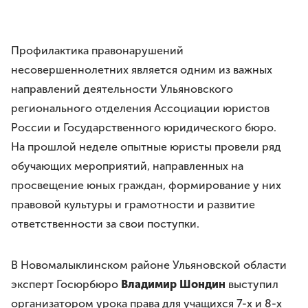
Требования
Права и обязанности
Порядок вступления
Профилактика правонарушений
Вступить в Ассоциацию
несовершеннолетних является одним из важных
Членские взносы
направлений деятельности Ульяновского
регионального отделения Ассоциации юристов
НАПРАВЛЕНИЯ ДЕЯТЕЛЬНОСТИ
России и Государственного юридического бюро.
Бесплатная юридическая помощь
На прошлой неделе опытные юристы провели ряд
Правовое просвещение
обучающих мероприятий, направленных на
Законотворчество
просвещение юных граждан, формирование у них
Антикоррупционная деятельность
правовой культуры и грамотности и развитие
Молодёжное движение
ответственности за свои поступки.
МЕРОПРИЯТИЯ
ЮрВолга
В Новомалыклинском районе Ульяновской области
Юрист года
эксперт Госюрбюро
Владимир Шондин
выступил
Юридический диктант
организатором урока права для учащихся 7-х и 8-х