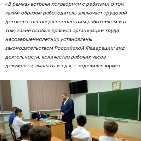
Премия им. И.И.Дмитриева
«
В рамках встречи поговорили с ребятами о том,
Моя законотворческая инициатива
каким образом работодатель заключает трудовой
договор с несовершеннолетним работником и о
ПРЕСС-СЛУЖБА
том, какие особые правила организации труда
Лента новостей
несовершеннолетних установлены
Буклеты
законодательством Российской Федерации: вид
Видео
деятельности, количество рабочих часов,
документы, выплаты и т.д.
», - поделился юрист.
Контакты
8 8422 41-48-22
г.Ульяновск, ул.Спасская, д.3