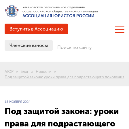
Ульяновское региональное отделение
общероссийской общественной организации
АССОЦИАЦИЯ ЮРИСТОВ РОССИИ
Вступить в Ассоциацию
Членские взносы
Поиск по сайту
ОБ АССОЦИАЦИИ
Цели и задачи
АЮР
Блог
Новости
Структура
Под защитой закона: уроки права для подрастающего поколения
Документация
Партнёрские соглашения
Выигранные гранты
18 НОЯБРЯ 2024
История создания
Под защитой закона: уроки
права для подрастающего
ЧЛЕНСТВО В АЮР