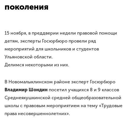
Требования
поколения
Права и обязанности
Порядок вступления
Вступить в Ассоциацию
Членские взносы
15 ноября, в преддверии недели правовой помощи
детям, эксперты Госюрбюро провели ряд
НАПРАВЛЕНИЯ ДЕЯТЕЛЬНОСТИ
мероприятий для школьников и студентов
Бесплатная юридическая помощь
Ульяновской области.
Правовое просвещение
Делимся некоторыми из них.
Законотворчество
Антикоррупционная деятельность
В Новомалыклинском районе эксперт Госюрбюро
Молодёжное движение
Владимир Шондин
посетил учащихся 8 и 9 классов
Среднеякушкинской средней общеобразовательной
МЕРОПРИЯТИЯ
школы с правовым мероприятием на тему «Трудовые
ЮрВолга
права несовершеннолетних».
Юрист года
Юридический диктант