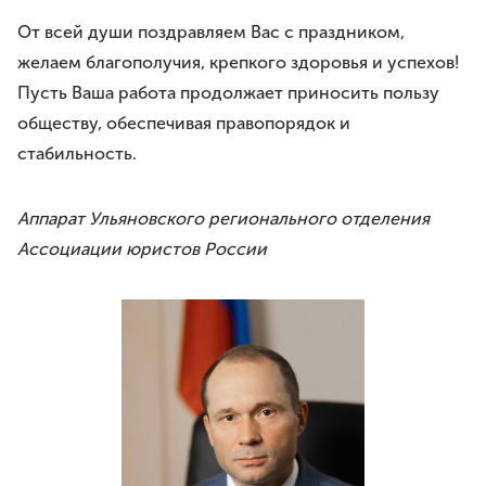
Премия им. И.И.Дмитриева
От всей души поздравляем Вас с праздником,
Моя законотворческая инициатива
желаем благополучия, крепкого здоровья и успехов!
Пусть Ваша работа продолжает приносить пользу
ПРЕСС-СЛУЖБА
обществу, обеспечивая правопорядок и
Лента новостей
Буклеты
стабильность.
Видео
Аппарат Ульяновского регионального отделения
Контакты
Ассоциации юристов России
8 8422 41-48-22
г.Ульяновск, ул.Спасская, д.3