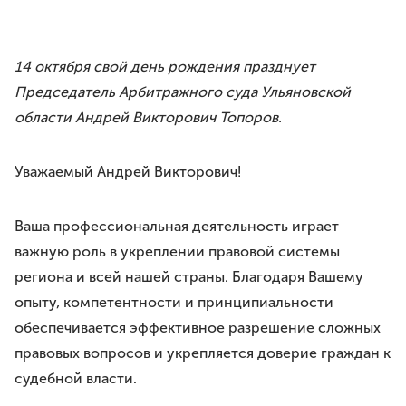
Требования
Права и обязанности
Порядок вступления
14 октября свой день рождения празднует
Вступить в Ассоциацию
Председатель Арбитражного суда Ульяновской
Членские взносы
области Андрей Викторович Топоров.
НАПРАВЛЕНИЯ ДЕЯТЕЛЬНОСТИ
Уважаемый Андрей Викторович!
Бесплатная юридическая помощь
Правовое просвещение
Законотворчество
Ваша профессиональная деятельность играет
Антикоррупционная деятельность
важную роль в укреплении правовой системы
Молодёжное движение
региона и всей нашей страны. Благодаря Вашему
опыту, компетентности и принципиальности
МЕРОПРИЯТИЯ
обеспечивается эффективное разрешение сложных
ЮрВолга
правовых вопросов и укрепляется доверие граждан к
Юрист года
судебной власти.
Юридический диктант