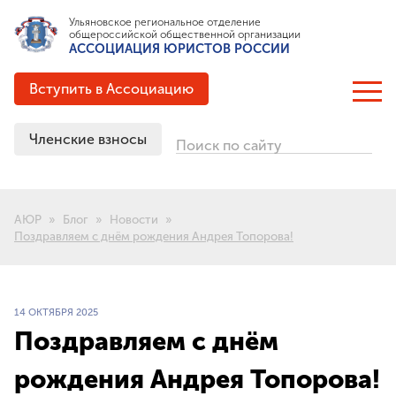
Ульяновское региональное отделение
общероссийской общественной организации
АССОЦИАЦИЯ ЮРИСТОВ РОССИИ
Вступить в Ассоциацию
Членские взносы
Поиск по сайту
ОБ АССОЦИАЦИИ
Цели и задачи
АЮР
Блог
Новости
Структура
Поздравляем с днём рождения Андрея Топорова!
Документация
Партнёрские соглашения
Выигранные гранты
14 ОКТЯБРЯ 2025
История создания
Поздравляем с днём
рождения Андрея Топорова!
ЧЛЕНСТВО В АЮР