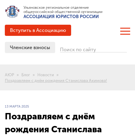
Ульяновское региональное отделение
общероссийской общественной организации
АССОЦИАЦИЯ ЮРИСТОВ РОССИИ
Вступить в Ассоциацию
Членские взносы
Поиск по сайту
ОБ АССОЦИАЦИИ
Цели и задачи
АЮР
Блог
Новости
Структура
Поздравляем с днём рождения Станислава Акимова!
Документация
Партнёрские соглашения
Выигранные гранты
13 МАРТА 2025
История создания
Поздравляем с днём
рождения Станислава
ЧЛЕНСТВО В АЮР