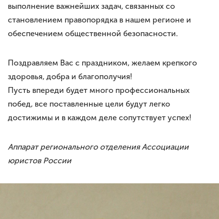
Премия им. И.И.Дмитриева
выполнение важнейших задач, связанных со
Моя законотворческая инициатива
становлением правопорядка в нашем регионе и
обеспечением общественной безопасности.
ПРЕСС-СЛУЖБА
Лента новостей
Поздравляем Вас с праздником, желаем крепкого
Буклеты
здоровья, добра и благополучия!
Видео
Пусть впереди будет много профессиональных
побед, все поставленные цели будут легко
Контакты
достижимы и в каждом деле сопутствует успех!
8 8422 41-48-22
Аппарат регионального отделения Ассоциации
г.Ульяновск, ул.Спасская, д.3
юристов России