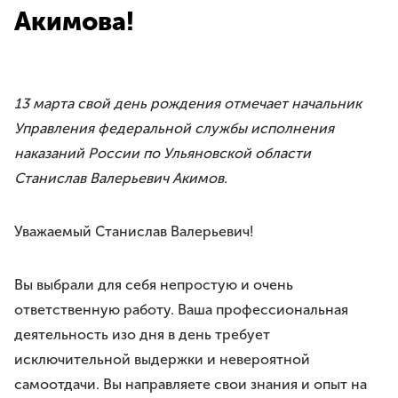
Требования
Акимова!
Права и обязанности
Порядок вступления
Вступить в Ассоциацию
Членские взносы
13 марта свой день рождения отмечает начальник
Управления федеральной службы исполнения
НАПРАВЛЕНИЯ ДЕЯТЕЛЬНОСТИ
наказаний России по Ульяновской области
Бесплатная юридическая помощь
Станислав Валерьевич Акимов.
Правовое просвещение
Законотворчество
Уважаемый Станислав Валерьевич!
Антикоррупционная деятельность
Молодёжное движение
Вы выбрали для себя непростую и очень
ответственную работу. Ваша профессиональная
МЕРОПРИЯТИЯ
ЮрВолга
деятельность изо дня в день требует
Юрист года
исключительной выдержки и невероятной
Юридический диктант
самоотдачи. Вы направляете свои знания и опыт на