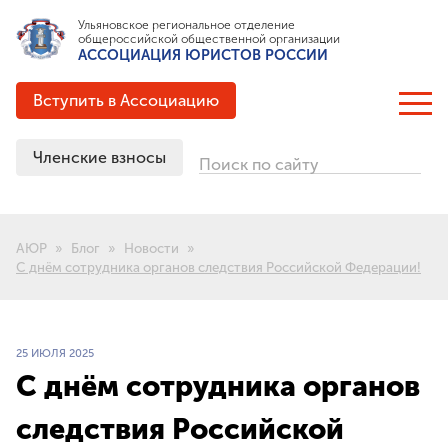
Ульяновское региональное отделение
общероссийской общественной организации
АССОЦИАЦИЯ ЮРИСТОВ РОССИИ
Вступить в Ассоциацию
Членские взносы
Поиск по сайту
ОБ АССОЦИАЦИИ
Цели и задачи
АЮР
Блог
Новости
Структура
С днём сотрудника органов следствия Российской Федерации!
Документация
Партнёрские соглашения
Выигранные гранты
25 ИЮЛЯ 2025
История создания
С днём сотрудника органов
следствия Российской
ЧЛЕНСТВО В АЮР