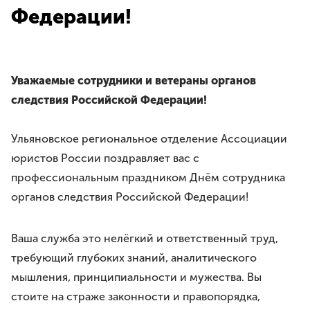
Требования
Федерации!
Права и обязанности
Порядок вступления
Вступить в Ассоциацию
Членские взносы
Уважаемые сотрудники и ветераны органов
следствия Российской Федерации!
НАПРАВЛЕНИЯ ДЕЯТЕЛЬНОСТИ
Бесплатная юридическая помощь
Ульяновское региональное отделение Ассоциации
Правовое просвещение
юристов России поздравляет вас с
Законотворчество
профессиональным праздником Днём сотрудника
Антикоррупционная деятельность
органов следствия Российской Федерации!
Молодёжное движение
Ваша служба это нелёгкий и ответственный труд,
МЕРОПРИЯТИЯ
требующий глубоких знаний, аналитического
ЮрВолга
мышления, принципиальности и мужества. Вы
Юрист года
стоите на страже законности и правопорядка,
Юридический диктант