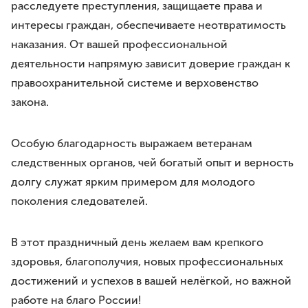
расследуете преступления, защищаете права и
Премия им. И.И.Дмитриева
Моя законотворческая инициатива
интересы граждан, обеспечиваете неотвратимость
наказания. От вашей профессиональной
ПРЕСС-СЛУЖБА
деятельности напрямую зависит доверие граждан к
Лента новостей
правоохранительной системе и верховенство
Буклеты
закона.
Видео
Особую благодарность выражаем ветеранам
Контакты
следственных органов, чей богатый опыт и верность
долгу служат ярким примером для молодого
8 8422 41-48-22
поколения следователей.
г.Ульяновск, ул.Спасская, д.3
В этот праздничный день желаем вам крепкого
здоровья, благополучия, новых профессиональных
достижений и успехов в вашей нелёгкой, но важной
работе на благо России!