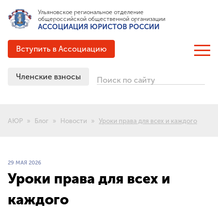
Ульяновское региональное отделение
общероссийской общественной организации
АССОЦИАЦИЯ ЮРИСТОВ РОССИИ
Вступить в Ассоциацию
Членские взносы
Поиск по сайту
ОБ АССОЦИАЦИИ
Цели и задачи
АЮР
Блог
Новости
Уроки права для всех и каждого
Структура
Документация
Партнёрские соглашения
29 МАЯ 2026
Выигранные гранты
Уроки права для всех и
История создания
каждого
ЧЛЕНСТВО В АЮР