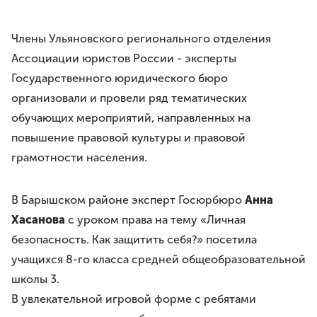
Требования
Права и обязанности
Члены Ульяновского регионального отделения
Порядок вступления
Ассоциации юристов России - эксперты
Вступить в Ассоциацию
Государственного юридического бюро
Членские взносы
организовали и провели ряд тематических
НАПРАВЛЕНИЯ ДЕЯТЕЛЬНОСТИ
обучающих мероприятий, направленных на
Бесплатная юридическая помощь
повышение правовой культуры и правовой
Правовое просвещение
грамотности населения.
Законотворчество
Антикоррупционная деятельность
В Барышском районе эксперт Госюрбюро
Анна
Молодёжное движение
Хасанова
с уроком права на тему «Личная
безопасность. Как защитить себя?» посетила
МЕРОПРИЯТИЯ
учащихся 8-го класса средней общеобразовательной
ЮрВолга
школы 3.
Юрист года
В увлекательной игровой форме с ребятами
Юридический диктант