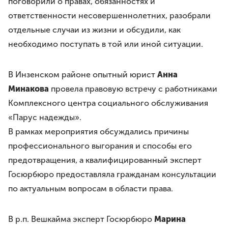
поговорили о правах, обязанностях и
Премия им. И.И.Дмитриева
ответственности несовершеннолетних, разобрали
Моя законотворческая инициатива
отдельные случаи из жизни и обсудили, как
необходимо поступать в той или иной ситуации.
ПРЕСС-СЛУЖБА
Лента новостей
Буклеты
В Инзенском районе опытный юрист
Анна
Видео
Минакова
провела правовую встречу с работниками
Комплексного центра социального обслуживания
Контакты
«Парус надежды».
В рамках мероприятия обсуждались причины
8 8422 41-48-22
профессионального выгорания и способы его
г.Ульяновск, ул.Спасская, д.3
предотвращения, а квалифицированный эксперт
Госюрбюро предоставляла гражданам консультации
по актуальным вопросам в области права.
В р.п. Вешкайма эксперт Госюрбюро
Марина