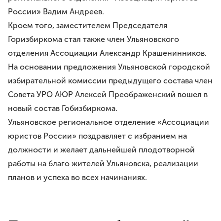
Премия им. И.И.Дмитриева
России» Вадим Андреев.
Моя законотворческая инициатива
Кроем того, заместителем Председателя
Горизбиркома стал также член Ульяновского
ПРЕСС-СЛУЖБА
отделения Ассоциации Александр Крашенинников.
Лента новостей
На основании предложения Ульяновской городской
Буклеты
избирательной комиссии предыдущего состава член
Видео
Совета УРО АЮР Алексей Преображенский вошел в
Контакты
новый состав Гобизбиркома.
Ульяновское региональное отделение «Ассоциации
юристов России» поздравляет с избранием на
8 8422 41-48-22
должности и желает дальнейшей плодотворной
г.Ульяновск, ул.Спасская, д.3
работы на благо жителей Ульяновска, реализации
планов и успеха во всех начинаниях.