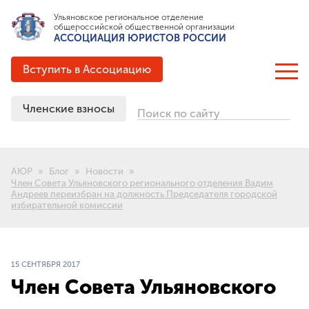
Ульяновское региональное отделение
общероссийской общественной организации
АССОЦИАЦИЯ ЮРИСТОВ РОССИИ
Вступить в Ассоциацию
Членские взносы
Поиск по сайту
ОБ АССОЦИАЦИИ
Цели и задачи
АЮР
Блог
Новости
Структура
Член Совета Ульяновского регионального отделения Вадим
Андреев переизбран на должность Председателя городской
Документация
избирательной комиссии
Партнёрские соглашения
Выигранные гранты
История создания
15 СЕНТЯБРЯ 2017
Член Совета Ульяновского
ЧЛЕНСТВО В АЮР