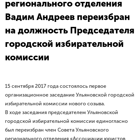
регионального отделения
Требования
Права и обязанности
Вадим Андреев переизбран
Порядок вступления
Вступить в Ассоциацию
на должность Председателя
Членские взносы
городской избирательной
НАПРАВЛЕНИЯ ДЕЯТЕЛЬНОСТИ
комиссии
Бесплатная юридическая помощь
Правовое просвещение
Законотворчество
Антикоррупционная деятельность
15 сентября 2017 года состоялось первое
Молодёжное движение
организационное заседание Ульяновской городской
избирательной комиссии нового созыва.
МЕРОПРИЯТИЯ
В ходе заседания председателем Ульяновской
ЮрВолга
городской избирательной комиссии единогласно
Юрист года
был переизбран член Совета Ульяновского
Юридический диктант
регионального отделения «Ассоциации юристов