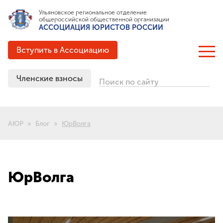
Ульяновское региональное отделение
общероссийской общественной организации
АССОЦИАЦИЯ ЮРИСТОВ РОССИИ
Вступить в Ассоциацию
Членские взносы
Поиск по сайту
ОБ АССОЦИАЦИИ
Цели и задачи
АЮР
Блог
ЮрВолга
Структура
Документация
Партнёрские соглашения
Выигранные гранты
ЮрВолга
История создания
ЧЛЕНСТВО В АЮР