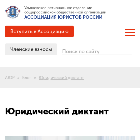
Ульяновское региональное отделение
общероссийской общественной организации
АССОЦИАЦИЯ ЮРИСТОВ РОССИИ
Вступить в Ассоциацию
Членские взносы
Поиск по сайту
ОБ АССОЦИАЦИИ
Цели и задачи
АЮР
Блог
Юридический диктант
Структура
Документация
Партнёрские соглашения
Выигранные гранты
Юридический диктант
История создания
ЧЛЕНСТВО В АЮР