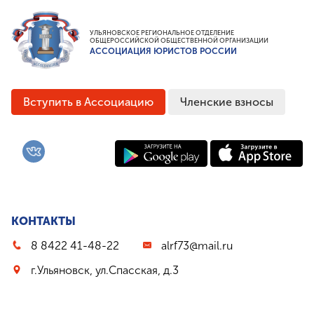
Премия им. И.И.Дмитриева
Моя законотворческая инициатива
УЛЬЯНОВСКОЕ РЕГИОНАЛЬНОЕ ОТДЕЛЕНИЕ
ОБЩЕРОССИЙСКОЙ ОБЩЕСТВЕННОЙ ОРГАНИЗАЦИИ
АССОЦИАЦИЯ ЮРИСТОВ РОССИИ
ПРЕСС-СЛУЖБА
Лента новостей
Буклеты
Вступить в Ассоциацию
Членские взносы
Видео
Контакты
8 8422 41-48-22
г.Ульяновск, ул.Спасская, д.3
КОНТАКТЫ
8 8422 41-48-22
alrf73@mail.ru
г.Ульяновск, ул.Спасская, д.3