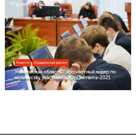
Требования
17 декабря 2021
Права и обязанности
Порядок вступления
Вступить в Ассоциацию
Членские взносы
НАПРАВЛЕНИЯ ДЕЯТЕЛЬНОСТИ
Бесплатная юридическая помощь
Новости
Юридический диктант
Правовое просвещение
Ульяновская область - абсолютный лидер по
Законотворчество
количеству участников ЮрДиктанта-2021
Антикоррупционная деятельность
Молодёжное движение
МЕРОПРИЯТИЯ
ЮрВолга
Юрист года
Юридический диктант