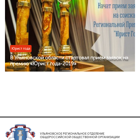
Премия им. И.И.Дмитриева
Моя законотворческая инициатива
ПРЕСС-СЛУЖБА
Лента новостей
Буклеты
Юрист года
Видео
В Ульяновской области стартовал прием заявок на
премию «Юрист года-2019»
Контакты
8 8422 41-48-22
г.Ульяновск, ул.Спасская, д.3
УЛЬЯНОВСКОЕ РЕГИОНАЛЬНОЕ ОТДЕЛЕНИЕ
ОБЩЕРОССИЙСКОЙ ОБЩЕСТВЕННОЙ ОРГАНИЗАЦИИ