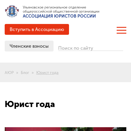
Ульяновское региональное отделение
общероссийской общественной организации
АССОЦИАЦИЯ ЮРИСТОВ РОССИИ
Вступить в Ассоциацию
Членские взносы
Поиск по сайту
ОБ АССОЦИАЦИИ
Цели и задачи
АЮР
Блог
Юрист года
Структура
Документация
Партнёрские соглашения
Выигранные гранты
Юрист года
История создания
ЧЛЕНСТВО В АЮР