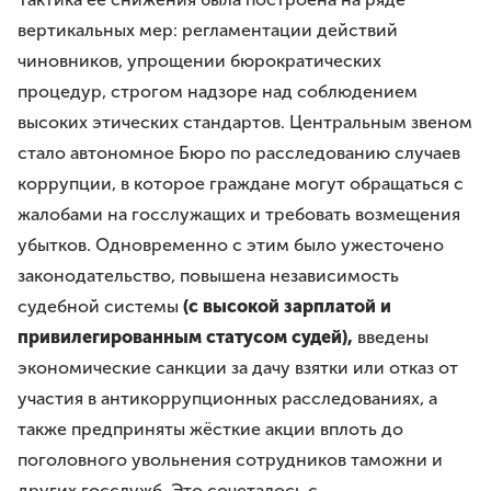
Премия им. И.И.Дмитриева
вертикальных мер: регламентации действий
Моя законотворческая инициатива
чиновников, упрощении бюрократических
процедур, строгом надзоре над соблюдением
ПРЕСС-СЛУЖБА
высоких этических стандартов. Центральным звеном
Лента новостей
стало автономное Бюро по расследованию случаев
Буклеты
коррупции, в которое граждане могут обращаться с
Видео
жалобами на госслужащих и требовать возмещения
Контакты
убытков. Одновременно с этим было ужесточено
законодательство, повышена независимость
судебной системы
(с высокой зарплатой и
8 8422 41-48-22
привилегированным статусом судей),
введены
г.Ульяновск, ул.Спасская, д.3
экономические санкции за дачу взятки или отказ от
участия в антикоррупционных расследованиях, а
также предприняты жёсткие акции вплоть до
поголовного увольнения сотрудников таможни и
других госслужб. Это сочеталось с