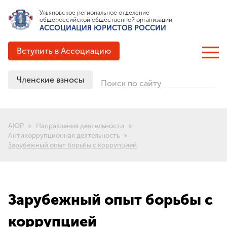
Ульяновское региональное отделение
общероссийской общественной организации
АССОЦИАЦИЯ ЮРИСТОВ РОССИИ
Вступить в Ассоциацию
Членские взносы
Поиск по сайту
ОБ АССОЦИАЦИИ
Цели и задачи
АЮР
Направления деятельности
Структура
Антикоррупционная деятельность
Зарубежный опыт борьбы с коррупцией
Документация
Партнёрские соглашения
Выигранные гранты
История создания
Зарубежный опыт борьбы с
ЧЛЕНСТВО В АЮР
коррупцией