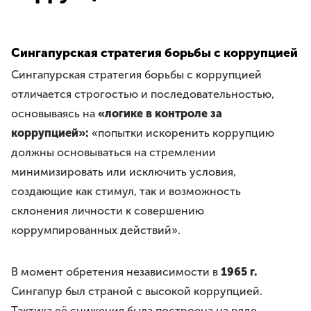
Требования
Права и обязанности
Порядок вступления
Сингапурская стратегия борьбы с коррупцией
Вступить в Ассоциацию
Сингапурская стратегия борьбы с коррупцией
Членские взносы
отличается строгостью и последовательностью,
НАПРАВЛЕНИЯ ДЕЯТЕЛЬНОСТИ
основываясь на
«логике в контроле за
Бесплатная юридическая помощь
коррупцией»:
«попытки искоренить коррупцию
Правовое просвещение
должны основываться на стремлении
Законотворчество
минимизировать или исключить условия,
Антикоррупционная деятельность
создающие как стимул, так и возможность
Молодёжное движение
склонения личности к совершению
коррумпированных действий».
МЕРОПРИЯТИЯ
ЮрВолга
В момент обретения независимости в
1965 г.
Юрист года
Сингапур был страной с высокой коррупцией.
Юридический диктант
Тактика её снижения была построена на ряде