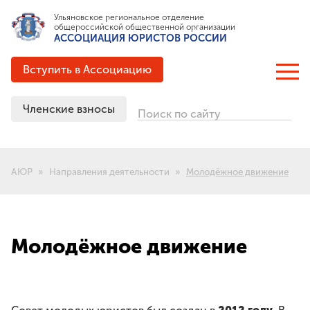
Ульяновское региональное отделение
общероссийской общественной организации
АССОЦИАЦИЯ ЮРИСТОВ РОССИИ
Вступить в Ассоциацию
Членские взносы
Поиск по сайту
ОБ АССОЦИАЦИИ
Цели и задачи
АЮР
Направления деятельности
Молодёжное движение
Структура
Документация
Партнёрские соглашения
Выигранные гранты
Молодёжное движение
История создания
ЧЛЕНСТВО В АЮР