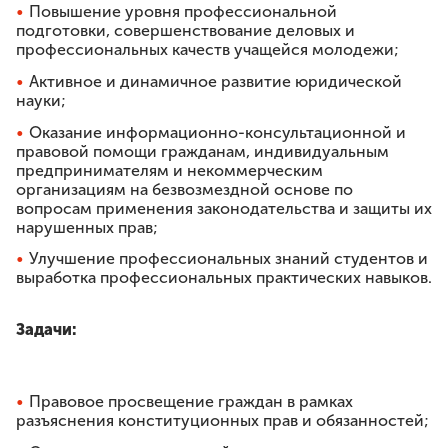
Премия им. И.И.Дмитриева
Повышение уровня профессиональной
подготовки, совершенствование деловых и
Моя законотворческая инициатива
профессиональных качеств учащейся молодежи;
Активное и динамичное развитие юридической
ПРЕСС-СЛУЖБА
науки;
Лента новостей
Оказание информационно-консультационной и
Буклеты
правовой помощи гражданам, индивидуальным
Видео
предпринимателям и некоммерческим
организациям на безвозмездной основе по
вопросам применения законодательства и защиты их
Контакты
нарушенных прав;
Улучшение профессиональных знаний студентов и
выработка профессиональных практических навыков.
8 8422 41-48-22
г.Ульяновск, ул.Спасская, д.3
Задачи:
Правовое просвещение граждан в рамках
разъяснения конституционных прав и обязанностей;