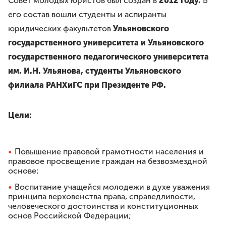
Совет молодых юристов был создан в
2012 году.
В
Требования
его состав вошли студенты и аспиранты
Права и обязанности
юридических факультетов
Ульяновского
Порядок вступления
государственного университета и Ульяновского
Вступить в Ассоциацию
Членские взносы
государственного педагогического университета
им. И.Н. Ульянова, студенты Ульяновского
НАПРАВЛЕНИЯ ДЕЯТЕЛЬНОСТИ
филиала РАНХиГС при Президенте РФ.
Бесплатная юридическая помощь
Правовое просвещение
Цели:
Законотворчество
Антикоррупционная деятельность
Молодёжное движение
Повышение правовой грамотности населения и
правовое просвещение граждан на безвозмездной
основе;
МЕРОПРИЯТИЯ
Воспитание учащейся молодежи в духе уважения
ЮрВолга
принципа верховенства права, справедливости,
Юрист года
человеческого достоинства и конституционных
основ Российской Федерации;
Юридический диктант